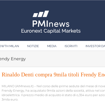
ROWTH MILAN
NOTIZIE
MEDIA
ISCRIVITI
INVESTOR D
rendy Energy
Rinaldo Denti compra 9mila titoli Frendy En
MILANO (AIMnews.it) – Nel corso delle prime sedute del mese di nove
Frendy Energy, ha acquistato 9mila azioni della soceità, attiva nel co
idroelettrica. Il prezzo medio di acquisto è stato di o,354 euro per azi
3mila euro.