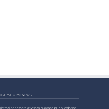
GISTRATI A PMI NEWS
istrati per essere avvisato quando pubblichiamo