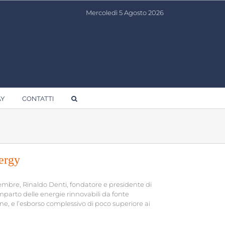
Mercoledì 5 Agosto 2026
AY
CONTATTI
ergy
mbre, Rinaldo Denti, fondatore e presidente di
mparto delle energie rinnovabili da fonte
one, e l’esborso complessivo di poco superiore ai