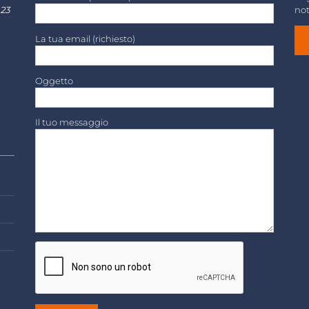
 23
not
La tua email (richiesto)
Oggetto
Il tuo messaggio