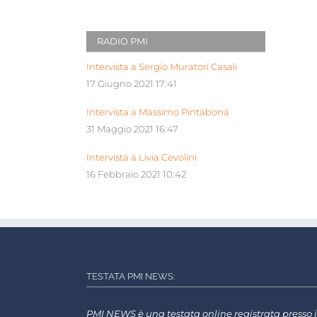
RADIO PMI
Intervista a Sergio Muratori Casali
17 Giugno 2021 17:41
Intervista a Massimo Pintabona
31 Maggio 2021 16:47
Intervista a Livia Cevolini
16 Febbraio 2021 10:42
TESTATA PMI NEWS:
PMI NEWS è una testata online registrata presso i