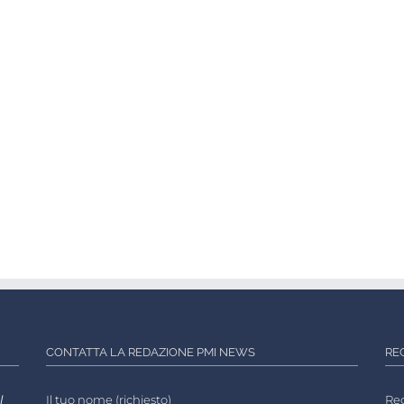
CONTATTA LA REDAZIONE PMI NEWS
RE
l
Il tuo nome (richiesto)
Reg