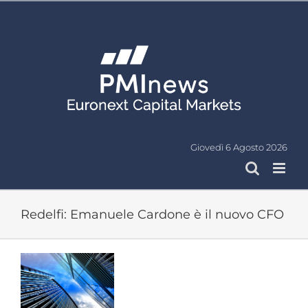
Salta
al
contenuto
Giovedì 6 Agosto 2026
Redelfi: Emanuele Cardone è il nuovo CFO
Ingrandisci
immagine