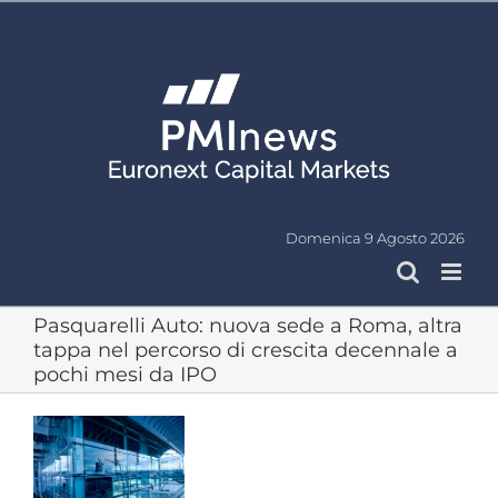
Salta
al
contenuto
Domenica 9 Agosto 2026
Pasquarelli Auto: nuova sede a Roma, altra
tappa nel percorso di crescita decennale a
pochi mesi da IPO
Ingrandisci
immagine