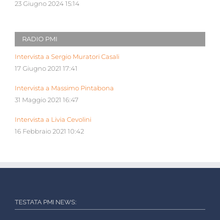
23 Giugno 2024 15:14
RADIO PMI
Intervista a Sergio Muratori Casali
17 Giugno 2021 17:41
Intervista a Massimo Pintabona
31 Maggio 2021 16:47
Intervista a Livia Cevolini
16 Febbraio 2021 10:42
TESTATA PMI NEWS: