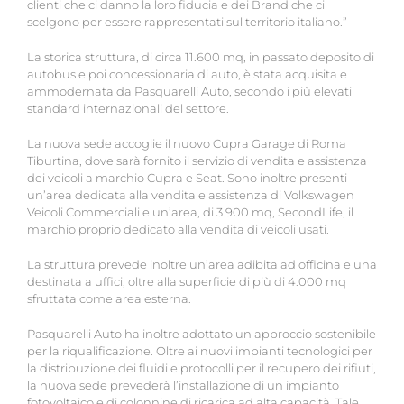
clienti che ci danno la loro fiducia e dei Brand che ci
scelgono per essere rappresentati sul territorio italiano.”
La storica struttura, di circa 11.600 mq, in passato deposito di
autobus e poi concessionaria di auto, è stata acquisita e
ammodernata da Pasquarelli Auto, secondo i più elevati
standard internazionali del settore.
La nuova sede accoglie il nuovo Cupra Garage di Roma
Tiburtina, dove sarà fornito il servizio di vendita e assistenza
dei veicoli a marchio Cupra e Seat. Sono inoltre presenti
un’area dedicata alla vendita e assistenza di Volkswagen
Veicoli Commerciali e un’area, di 3.900 mq, SecondLife, il
marchio proprio dedicato alla vendita di veicoli usati.
La struttura prevede inoltre un’area adibita ad officina e una
destinata a uffici, oltre alla superficie di più di 4.000 mq
sfruttata come area esterna.
Pasquarelli Auto ha inoltre adottato un approccio sostenibile
per la riqualificazione. Oltre ai nuovi impianti tecnologici per
la distribuzione dei fluidi e protocolli per il recupero dei rifiuti,
la nuova sede prevederà l’installazione di un impianto
fotovoltaico e di colonnine di ricarica ad alta capacità. Tale