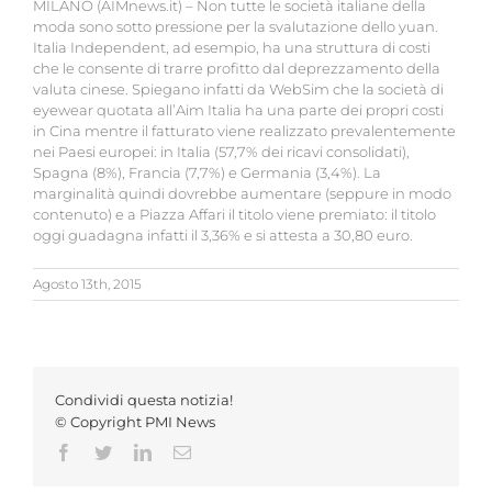
MILANO (AIMnews.it) – Non tutte le società italiane della
moda sono sotto pressione per la svalutazione dello yuan.
Italia Independent, ad esempio, ha una struttura di costi
che le consente di trarre profitto dal deprezzamento della
valuta cinese. Spiegano infatti da WebSim che la società di
eyewear quotata all’Aim Italia ha una parte dei propri costi
in Cina mentre il fatturato viene realizzato prevalentemente
nei Paesi europei: in Italia (57,7% dei ricavi consolidati),
Spagna (8%), Francia (7,7%) e Germania (3,4%). La
marginalità quindi dovrebbe aumentare (seppure in modo
contenuto) e a Piazza Affari il titolo viene premiato: il titolo
oggi guadagna infatti il 3,36% e si attesta a 30,80 euro.
Agosto 13th, 2015
Condividi questa notizia!
© Copyright PMI News
Facebook
Twitter
LinkedIn
Email