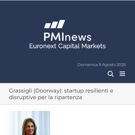
Salta
al
contenuto
Domenica 9 Agosto 2026
Grassigli (Doorway): startup resilienti e
disruptive per la ripartenza
Ingrandisci
immagine