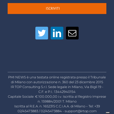
ISCRIVITI
PMI NEWS è una testata online registrata presso il Tribunale
di Milano con autorizzazione n. 360 del 23 dicembre 2015
IR TOP Consulting S.r.l. Sede legale in Milano, Via Bigli 19 -
C.F. e P.I.: 13442940154
Capitale Sociale: € 100.000,00 i.v. Iscritta al Registro Imprese
n. 159884/2001 T. Milano
Iscritta al R.E.A. n. 1652315 C.C.I.A.A. di Milano – Tel: +39
02/45473883 / 02/45473884 -
support@irtop.com