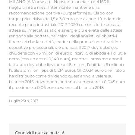
MILANO (AIMnews.it) – Noostante un rialzo del 160%
negliultimi tre mesi, Intermonte mantiene una
raccomandazione positiva (Outperform) su Clabo, con
target price rivisto da 1,5 a 3,8 euro per azione. L’update del
recente piano industriale 2017-2020 con una forte crescita
attesa sui mercati asiatici e sinergie più elevate delle attese
rendono alla portata, nei calcoli degli analisti, gli obiettivi
finanziari che la società, leader nella produzione di vetrine
espositive professionali, si è prefissa. Il 2017 dovrebbe così
chiudersi con 43 milioni di euro di ricavi, 5 di ebitda e 1 di utile
netto (con un eps di 0,140 euro), mentre il prossimo anno il
fatturato dovrebbe lievitare a 48 milioni, l’ebitda a 6 milioni e
l’utile a 2 milioni (eps di 0,214 euro). Gli 0,034 euro che il titolo
ha distribuito come dividendo quest’anno, a valere sul
bilancio 2016, dovrebbero pertanto aumentare a 0,045 euro
il prossimo e a 0,06 euro a valere sul bilancio 2018.
Luglio 25th, 2017
Condividi questa notizia!