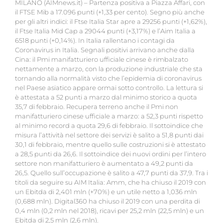
MILANO (AIMnews.it) – Partenza positiva a Piazza Affari, con
il FTSE Mib a 17.096 punti (+1,33 per cento). Segno più anche
per gli altri indici: il Ftse Italia Star apre a 29256 punti (+1,62%),
il Ftse Italia Mid Cap a 29044 punti (+3,17%) e l’Aim Italia a
6518 punti (+0,14%). In Italia rallentano i contagi da
Coronavirus in Italia. Segnali positivi arrivano anche dalla
Cina: il Pmi manifatturiero ufficiale cinese è rimbalzato
nettamente a marzo, con la produzione industriale che sta
tornando alla normalità visto che l’epidemia di coronavirus
nel Paese asiatico appare ormai sotto controllo. La lettura si
è attestata a 52 punti a marzo dal minimo storico a quota
35,7 di febbraio. Recupera terreno anche il Pmi non
manifatturiero cinese ufficiale a marzo: a 52,3 punti rispetto
al minimo record a quota 29,6 di febbraio. Il sottoindice che
misura l’attività nel settore dei servizi è salito a 51,8 punti dai
30,1 di febbraio, mentre quello sulle costruzioni si è attestato
a 28,5 punti da 26,6. Il sottoindice dei nuovi ordini per l’intero
settore non manifatturiero è aumentato a 49,2 punti da
26,5. Quello sull’occupazione è salito a 47,7 punti da 37,9. Tra i
titoli da seguire su AIM Italia: Amm, che ha chiuso il 2019 con
un Ebitda di 2,401 mln (+70%) e un utile netto a 1,036 mln
(0,688 mln). Digital360 ha chiuso il 2019 con una perdita di
0,4 mln (0,2 mln nel 2018), ricavi per 25,2 mln (22,5 mln) e un
Ebitda di 2,5 mln (2,6 mln).