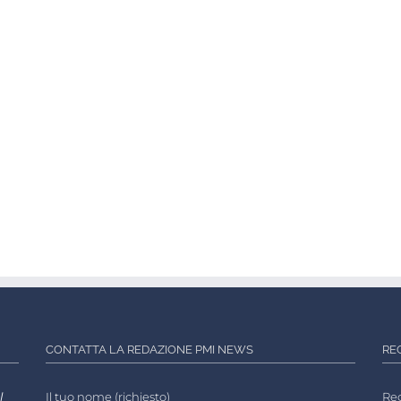
CONTATTA LA REDAZIONE PMI NEWS
RE
l
Il tuo nome (richiesto)
Reg