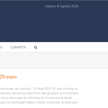
Sabato 8 Agosto 2026
AY
CONTATTI
29 euro
one per gli warrant “Hi Real 2011-15” per il mese di
nderata dei prezzi del titolo del gruppo immobiliare
9 euro varrà per le richieste di conversione degli
giorno dell’Assemblea, infatti, la facoltà di esercizio