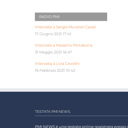
RADIO PMI
Intervista a Sergio Muratori Casali
17 Giugno 2021 17:41
Intervista a Massimo Pintabona
31 Maggio 2021 16:47
Intervista a Livia Cevolini
16 Febbraio 2021 10:42
TESTATA PMI NEWS:
PMI NEWS è una testata online registrata presso i