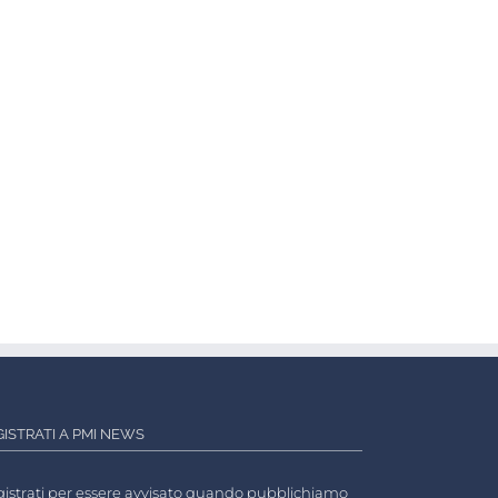
GISTRATI A PMI NEWS
istrati per essere avvisato quando pubblichiamo