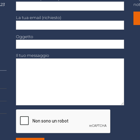
 23
not
La tua email (richiesto)
Oggetto
Il tuo messaggio