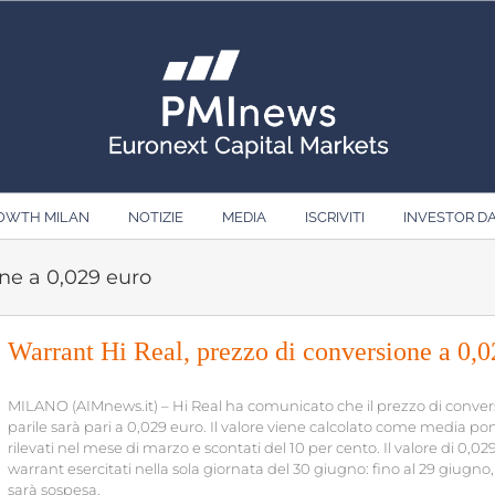
ROWTH MILAN
NOTIZIE
MEDIA
ISCRIVITI
INVESTOR D
one a 0,029 euro
Warrant Hi Real, prezzo di conversione a 0,0
MILANO (AIMnews.it) – Hi Real ha comunicato che il prezzo di conversi
parile sarà pari a 0,029 euro. Il valore viene calcolato come media po
rilevati nel mese di marzo e scontati del 10 per cento. Il valore di 0,02
warrant esercitati nella sola giornata del 30 giugno: fino al 29 giugno, 
sarà sospesa.