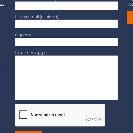
 23
not
La tua email (richiesto)
Oggetto
Il tuo messaggio