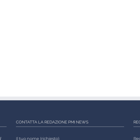
CONTATTA LA REDAZIONE PMI NEWS
RE
l
Il tuo nome (richiesto)
Reg