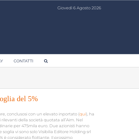
Giovedì 6 Agosto 2026
AY
CONTATTI
 soglia del 5%
ore, conclusosi con un elevato inportato (
qui
), ha
i rilevanti della società quotata all’Aim. Nel
ordinarie per 475mila euro. Due azionisti hanno
 soglia vi sono solo Visibilia Editore Holding srl
7% è considerato flottante. Il prossimo