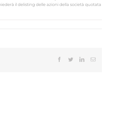
derà il delisting delle azioni della società quotata
Facebook
Twitter
LinkedIn
Email