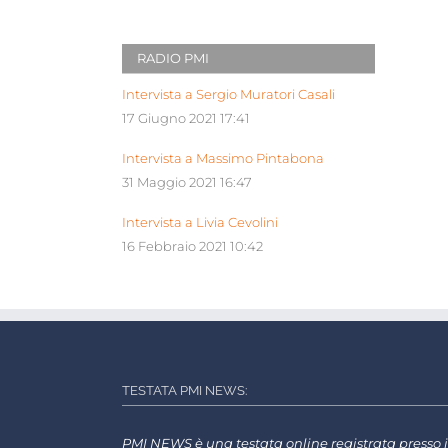
RADIO PMI
Intervista a Sergio Muratori Casali
17 Giugno 2021 17:41
Intervista a Massimo Pintabona
31 Maggio 2021 16:47
Intervista a Livia Cevolini
16 Febbraio 2021 10:42
TESTATA PMI NEWS:
PMI NEWS è una testata online registrata presso i