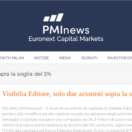
ROWTH MILAN
NOTIZIE
MEDIA
ISCRIVITI
INVESTOR D
opra la soglia del 5%
Visibilia Editore, solo due azionisti sopra la
MILANO (AIMnews.it) – Il recente aumento di capitale di Visibilia Edit
portato alla modifica sia del capitale sociale sia del peso degli azionist
dettaglio il capitale sociale è ora composto da 24,3 milioni di azioni 
ridotto la propria partecipazione al di sotto del 5%, pertanto, sopra tale
(75,9% del capitale) ed Elena Palacios Rodriguez (5,4%). Il restante 8,