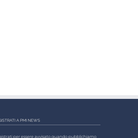
GISTRATI A PMI NEWS
istrati per essere avvisato quando pubblichiamo