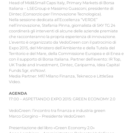
Head of Mid&Small Caps Italy, Primary Markets di Borsa
Italiana – LSEGroup e Massimo Guasconi, presidente di
Dintec (Consorzio per l’Innovazione Tecnologica).
Nella sessione dedicata all’Eccellenza “VERDE”
nell’innovazione, Stefania Pinna, giornalista di SKY TG 24
coordinerà gli interventi di alcune delle aziende premiate
che racconteranno la propria esperienza di innovazione.
L’evento è organizzato da VedoGreen con il patrocinio di
Expo 2015, del Ministero dell’Ambiente e della Tutela del
Territorio e del Mare, della Commissione Europea e di Enea e
con il supporto di Borsa Italiana. Partner dell’evento: IR Top,
UK Trade and Investment, Dintec, Cariparma, Idea Capital
Funds Sgr, eVNow!.
Media Partner: MF/ Milano Finanza, Tekneco e LittleSea
Video.
AGENDA
17:00 – ASPETTANDO EXPO 2015: GREEN ECONOMY 2.0
VedoGreen: l’incontro tra finanza e industria green
Marco Giorgino – Presidente VedoGreen
Presentazione del libro «Green Economy 2.0»