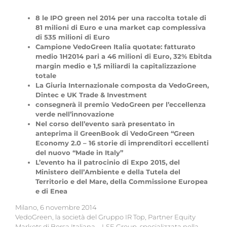
8 le IPO green nel 2014 per una raccolta totale di
81 milioni di Euro e una market cap complessiva
di 535 milioni di Euro
Campione VedoGreen Italia quotate: fatturato
medio 1H2014 pari a 46 milioni di Euro, 32% Ebitda
margin medio e 1,5 miliardi la capitalizzazione
totale
La Giuria Internazionale composta da VedoGreen,
Dintec e UK Trade & Investment
consegnerà il premio VedoGreen per l’eccellenza
verde nell’innovazione
Nel corso dell’evento sarà presentato in
anteprima il GreenBook di VedoGreen “Green
Economy 2.0 – 16 storie di imprenditori eccellenti
del nuovo “Made in Italy”
L’evento ha il patrocinio di Expo 2015, del
Ministero dell’Ambiente e della Tutela del
Territorio e del Mare, della Commissione Europea
e di Enea
Milano, 6 novembre 2014
VedoGreen, la società del Gruppo IR Top, Partner Equity
Markets di Borsa Italiana – LSE Group, specializzata nella