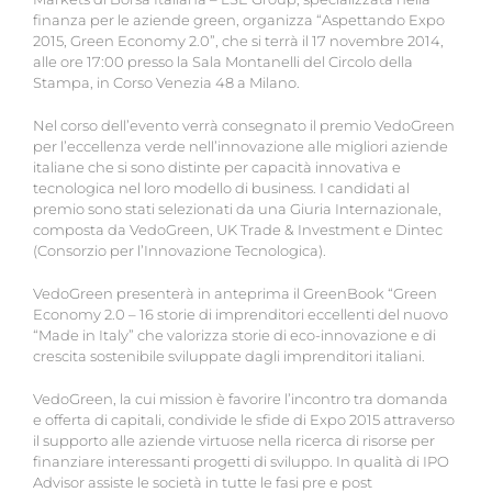
finanza per le aziende green, organizza “Aspettando Expo
2015, Green Economy 2.0”, che si terrà il 17 novembre 2014,
alle ore 17:00 presso la Sala Montanelli del Circolo della
Stampa, in Corso Venezia 48 a Milano.
Nel corso dell’evento verrà consegnato il premio VedoGreen
per l’eccellenza verde nell’innovazione alle migliori aziende
italiane che si sono distinte per capacità innovativa e
tecnologica nel loro modello di business. I candidati al
premio sono stati selezionati da una Giuria Internazionale,
composta da VedoGreen, UK Trade & Investment e Dintec
(Consorzio per l’Innovazione Tecnologica).
VedoGreen presenterà in anteprima il GreenBook “Green
Economy 2.0 – 16 storie di imprenditori eccellenti del nuovo
“Made in Italy” che valorizza storie di eco-innovazione e di
crescita sostenibile sviluppate dagli imprenditori italiani.
VedoGreen, la cui mission è favorire l’incontro tra domanda
e offerta di capitali, condivide le sfide di Expo 2015 attraverso
il supporto alle aziende virtuose nella ricerca di risorse per
finanziare interessanti progetti di sviluppo. In qualità di IPO
Advisor assiste le società in tutte le fasi pre e post