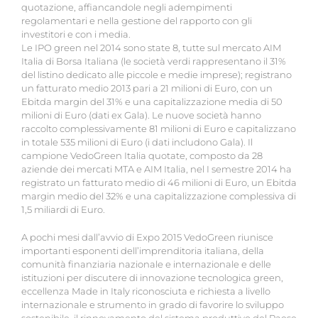
quotazione, affiancandole negli adempimenti
regolamentari e nella gestione del rapporto con gli
investitori e con i media.
Le IPO green nel 2014 sono state 8, tutte sul mercato AIM
Italia di Borsa Italiana (le società verdi rappresentano il 31%
del listino dedicato alle piccole e medie imprese); registrano
un fatturato medio 2013 pari a 21 milioni di Euro, con un
Ebitda margin del 31% e una capitalizzazione media di 50
milioni di Euro (dati ex Gala). Le nuove società hanno
raccolto complessivamente 81 milioni di Euro e capitalizzano
in totale 535 milioni di Euro (i dati includono Gala). Il
campione VedoGreen Italia quotate, composto da 28
aziende dei mercati MTA e AIM Italia, nel I semestre 2014 ha
registrato un fatturato medio di 46 milioni di Euro, un Ebitda
margin medio del 32% e una capitalizzazione complessiva di
1,5 miliardi di Euro.
A pochi mesi dall’avvio di Expo 2015 VedoGreen riunisce
importanti esponenti dell’imprenditoria italiana, della
comunità finanziaria nazionale e internazionale e delle
istituzioni per discutere di innovazione tecnologica green,
eccellenza Made in Italy riconosciuta e richiesta a livello
internazionale e strumento in grado di favorire lo sviluppo
sostenibile, il rinnovamento del sistema produttivo del Paese