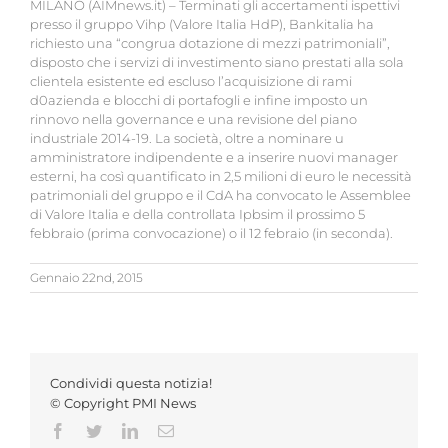
MILANO (AIMnews.it) – Terminati gli accertamenti ispettivi
presso il gruppo Vihp (Valore Italia HdP), Bankitalia ha
richiesto una “congrua dotazione di mezzi patrimoniali”,
disposto che i servizi di investimento siano prestati alla sola
clientela esistente ed escluso l’acquisizione di rami
d0azienda e blocchi di portafogli e infine imposto un
rinnovo nella governance e una revisione del piano
industriale 2014-19. La società, oltre a nominare u
amministratore indipendente e a inserire nuovi manager
esterni, ha così quantificato in 2,5 milioni di euro le necessità
patrimoniali del gruppo e il CdA ha convocato le Assemblee
di Valore Italia e della controllata Ipbsim il prossimo 5
febbraio (prima convocazione) o il 12 febraio (in seconda).
Gennaio 22nd, 2015
Condividi questa notizia!
© Copyright PMI News
Facebook
Twitter
LinkedIn
Email