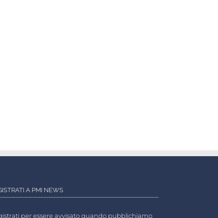
GISTRATI A PMI NEWS
istrati per essere avvisato quando pubblichiamo