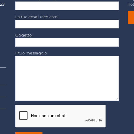
 23
not
La tua email (richiesto)
Oggetto
Il tuo messaggio