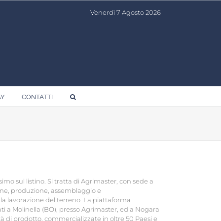
Venerdì 7 Agosto 2026
AY
CONTATTI
o sul listino. Si tratta di Agrimaster, con sede a
ione, produzione, assemblaggio e
a lavorazione del terreno. La piattaforma
uati a Molinella (BO), presso Agrimaster, ed a Nogara
tà di prodotto, commercializzate in oltre 50 Paesi e