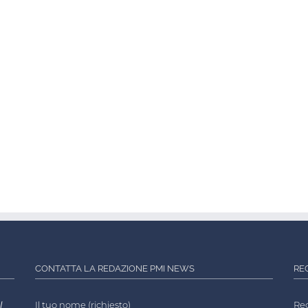
CONTATTA LA REDAZIONE PMI NEWS
RE
l
Il tuo nome (richiesto)
Reg