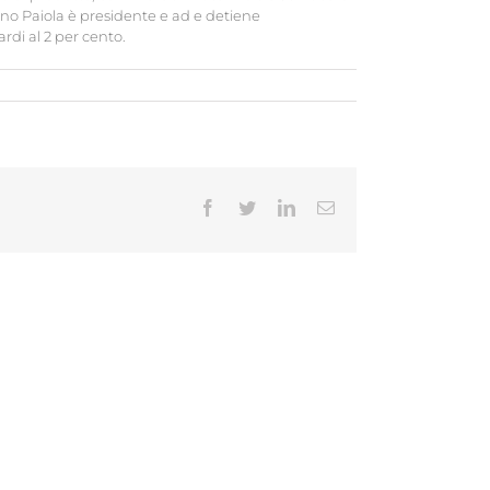
ano Paiola è presidente e ad e detiene
rdi al 2 per cento.
Facebook
Twitter
LinkedIn
Email