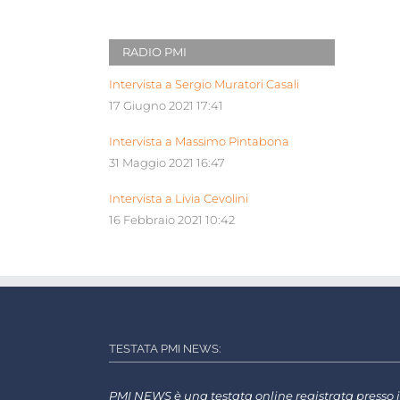
RADIO PMI
Intervista a Sergio Muratori Casali
17 Giugno 2021 17:41
Intervista a Massimo Pintabona
31 Maggio 2021 16:47
Intervista a Livia Cevolini
16 Febbraio 2021 10:42
TESTATA PMI NEWS:
PMI NEWS è una testata online registrata presso i