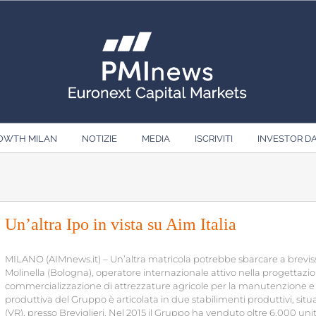
ROWTH MILAN
NOTIZIE
MEDIA
ISCRIVITI
INVESTOR D
Un’altra Ipo in vista su Aim Italia
MILANO (AIMnews.it) – Un’altra matricola potrebbe sbarcare a brevissim
Molinella (Bologna), operatore internazionale attivo nella progettaz
commercializzazione di attrezzature agricole per la manutenzione e l
produttiva del Gruppo è articolata in due stabilimenti produttivi, sit
(VR), presso Breviglieri. Nel 2015 il Gruppo ha venduto oltre 6.000 uni