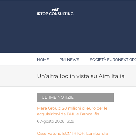
Salta
al
contenuto
HOME
PMI NEWS
SOCIETÀ EURONEXT G
Un’altra Ipo in vista su Aim Italia
ULTIME NOTIZIE
Mare Group: 20 milioni di euro per le
acquisizioni da BNL e Banca Ifis
6 Agosto 2026 13:29
Osservatorio ECM IRTOP: Lombardia