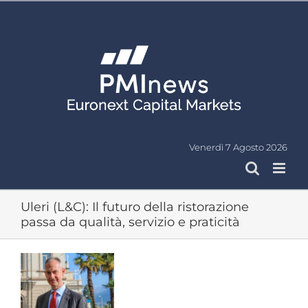
Salta
al
contenuto
Venerdì 7 Agosto 2026
Uleri (L&C): Il futuro della ristorazione
passa da qualità, servizio e praticità
Ingrandisci
immagine