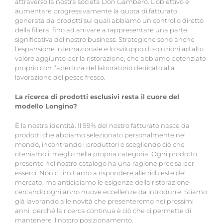
attraverso la nostra società Don Gambero. L’obiettivo è
aumentare progressivamente la quota di fatturato
generata da prodotti sui quali abbiamo un controllo diretto
della filiera, fino ad arrivare a rappresentare una parte
significativa del nostro business. Strategiche sono anche
l’espansione internazionale e lo sviluppo di soluzioni ad alto
valore aggiunto per la ristorazione, che abbiamo potenziato
proprio con l’apertura del laboratorio dedicato alla
lavorazione del pesce fresco.
La ricerca di prodotti esclusivi resta il cuore del
modello Longino?
È la nostra identità. Il 99% del nostro fatturato nasce da
prodotti che abbiamo selezionato personalmente nel
mondo, incontrando i produttori e scegliendo ciò che
riteniamo il meglio nella propria categoria. Ogni prodotto
presente nel nostro catalogo ha una ragione precisa per
esserci. Non ci limitiamo a rispondere alle richieste del
mercato, ma anticipiamo le esigenze della ristorazione
cercando ogni anno nuove eccellenze da introdurre. Stiamo
già lavorando alle novità che presenteremo nei prossimi
anni, perché la ricerca continua è ciò che ci permette di
mantenere il nostro posizionamento.