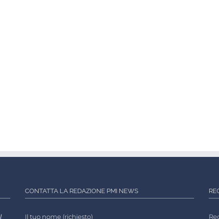
CONTATTA LA REDAZIONE PMI NEWS
RE
l
Il tuo nome (richiesto)
Reg