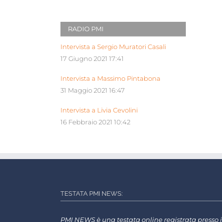
RADIO PMI
Intervista a Sergio Muratori Casali
17 Giugno 2021 17:41
Intervista a Massimo Pintabona
31 Maggio 2021 16:47
Intervista a Livia Cevolini
16 Febbraio 2021 10:42
TESTATA PMI NEWS:
PMI NEWS è una testata online registrata presso i