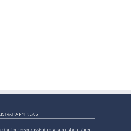
GISTRATI A PMI NEWS
istrati per essere avvisato quando pubblichiamo