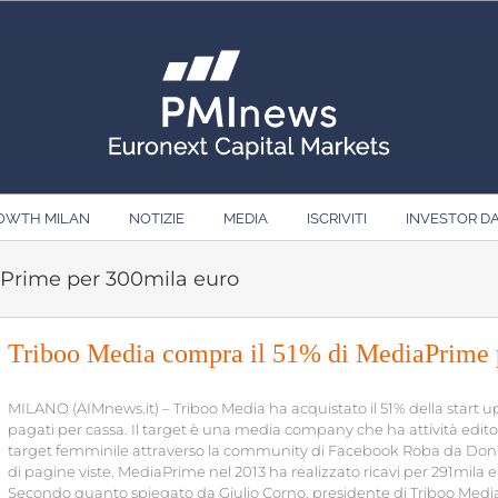
ROWTH MILAN
NOTIZIE
MEDIA
ISCRIVITI
INVESTOR D
aPrime per 300mila euro
Triboo Media compra il 51% di MediaPrime 
MILANO (AIMnews.it) – Triboo Media ha acquistato il 51% della start
pagati per cassa. Il target è una media company che ha attività edito
target femminile attraverso la community di Facebook Roba da Donne,
di pagine viste. MediaPrime nel 2013 ha realizzato ricavi per 291mila eu
Secondo quanto spiegato da Giulio Corno, presidente di Triboo Media