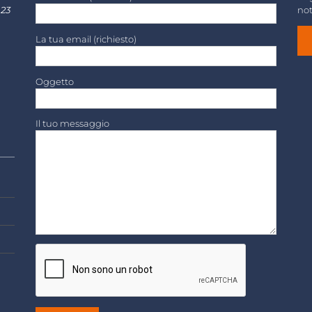
 23
not
La tua email (richiesto)
Oggetto
Il tuo messaggio