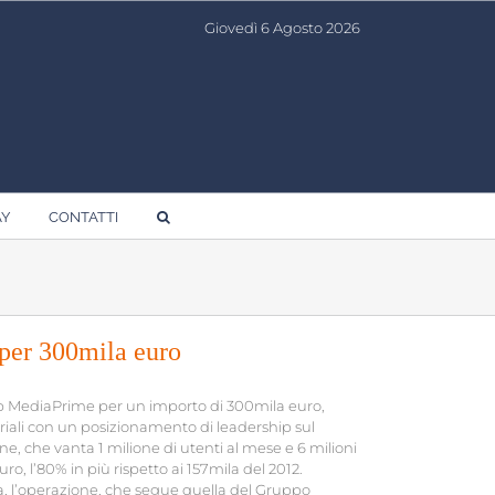
Giovedì 6 Agosto 2026
AY
CONTATTI
per 300mila euro
 up MediaPrime per un importo di 300mila euro,
riali con un posizionamento di leadership sul
 che vanta 1 milione di utenti al mese e 6 milioni
ro, l’80% in più rispetto ai 157mila del 2012.
, l’operazione, che segue quella del Gruppo