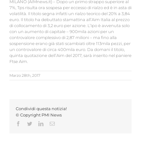
MILANO (AIMnews.it) – Dopo un primo strappo superiore al
7%, Tps risulta ora sospesa per eccesso di rialzo ed è in asta di
volatilità. Il titolo segna infatti un rialzo teorico del 20% a 3,84
euro. Il titolo ha debuttato stamattina all’Aim Italia al prezzo
di collocamento di 3,2 euro per azione. L’Ipo è avvenuta solo
con un aumento di capitale – 900mila azioni per un
controvalore complessivo di 2,87 milioni – ma fino alla
sospensione erano già stati scambiati oltre 113mila pezzi, per
un controvalore di circa 400mila euro. Da domani il titolo,
quinta quotazione dell’Aim del 2017, sarà inserito nel paniere
Ftse Aim.
Marzo 28th, 2017
Condividi questa notizia!
© Copyright PMI News
Facebook
Twitter
LinkedIn
Email