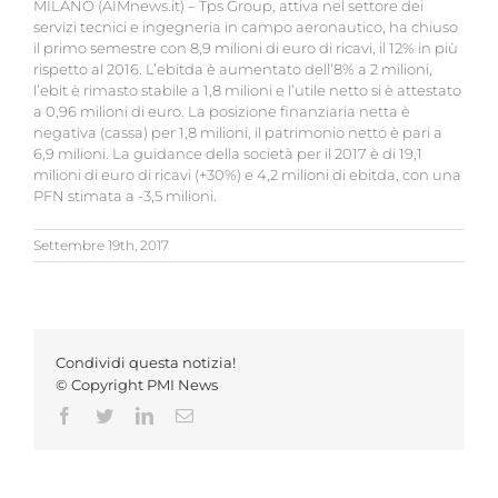
MILANO (AIMnews.it) – Tps Group, attiva nel settore dei
servizi tecnici e ingegneria in campo aeronautico, ha chiuso
il primo semestre con 8,9 milioni di euro di ricavi, il 12% in più
rispetto al 2016. L’ebitda è aumentato dell’8% a 2 milioni,
l’ebit è rimasto stabile a 1,8 milioni e l’utile netto si è attestato
a 0,96 milioni di euro. La posizione finanziaria netta è
negativa (cassa) per 1,8 milioni, il patrimonio netto è pari a
6,9 milioni. La guidance della società per il 2017 è di 19,1
milioni di euro di ricavi (+30%) e 4,2 milioni di ebitda, con una
PFN stimata a -3,5 milioni.
Settembre 19th, 2017
Condividi questa notizia!
© Copyright PMI News
Facebook
Twitter
LinkedIn
Email