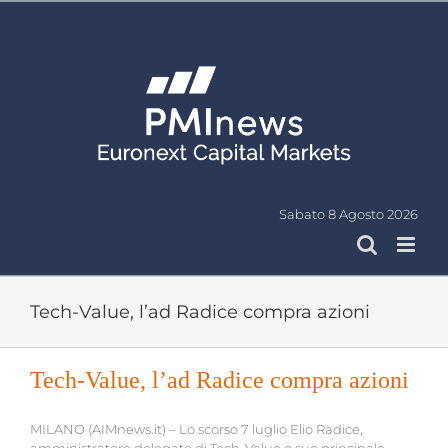
Salta
al
contenuto
Sabato 8 Agosto 2026
Tech-Value, l’ad Radice compra azioni
Tech-Value, l’ad Radice compra azioni
MILANO (AIMnews.it) – Lo scorso 7 luglio Elio Radice,