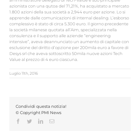
amministratore delegato di Tech-Value e suo principale
azionista con una qutoa del 71,21%, ha acquistato a mercato
1.800 azioni della sua società a 2,944 euro per azione. Lo si
apprende dalle comunicazioni di internal dealing. L’esborso
complessivo è stato di circa 5.300 euro. Il giorno precedente
la società milanese quotata all’Aim, specializzata nella
consulenza e il supporto alle aziende “engineering
intensive”, aveva deannunciato un aumento di capitale con
esclusione del diritto d’opzione per 200mila euro a favore di
Desys srl che aveva sottoscritto 50mila nuove azioni Tech
Value al prezzo di 4 euro ciascuna.
Luglio 11th, 2016
Condividi questa notizia!
© Copyright PMI News
Facebook
Twitter
LinkedIn
Email