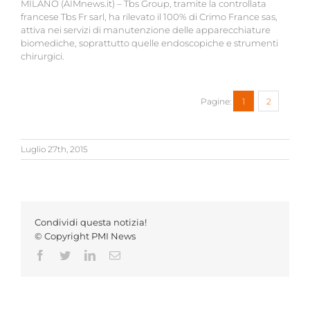
MILANO (AIMnews.it) – Tbs Group, tramite la controllata
francese Tbs Fr sarl, ha rilevato il 100% di Crimo France sas,
attiva nei servizi di manutenzione delle apparecchiature
biomediche, soprattutto quelle endoscopiche e strumenti
chirurgici.
Pagine:
1
2
Luglio 27th, 2015
Condividi questa notizia!
© Copyright PMI News
Facebook
Twitter
LinkedIn
Email