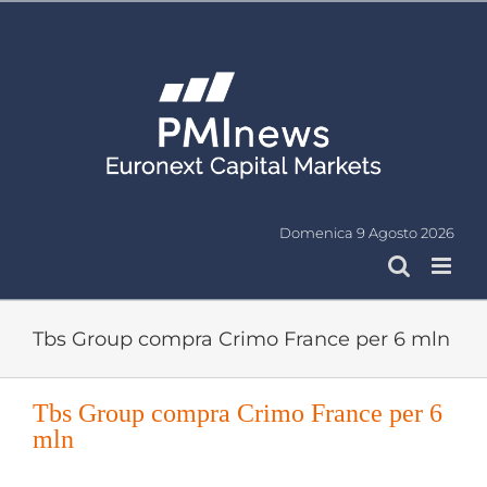
Salta
al
contenuto
Domenica 9 Agosto 2026
Tbs Group compra Crimo France per 6 mln
Tbs Group compra Crimo France per 6
mln