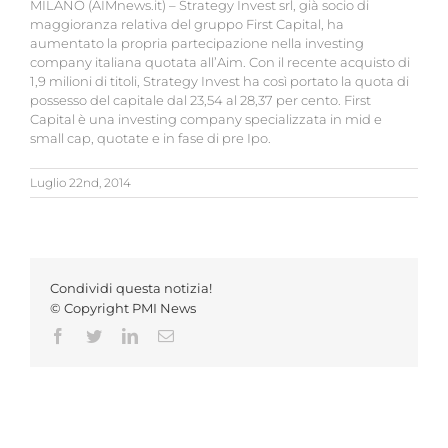
MILANO (AIMnews.it) – Strategy Invest srl, già socio di
maggioranza relativa del gruppo First Capital, ha
aumentato la propria partecipazione nella investing
company italiana quotata all’Aim. Con il recente acquisto di
1,9 milioni di titoli, Strategy Invest ha così portato la quota di
possesso del capitale dal 23,54 al 28,37 per cento. First
Capital è una investing company specializzata in mid e
small cap, quotate e in fase di pre Ipo.
Luglio 22nd, 2014
Condividi questa notizia!
© Copyright PMI News
Facebook
Twitter
LinkedIn
Email