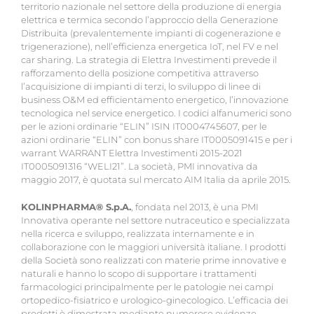
territorio nazionale nel settore della produzione di energia
elettrica e termica secondo l’approccio della Generazione
Distribuita (prevalentemente impianti di cogenerazione e
trigenerazione), nell’efficienza energetica IoT, nel FV e nel
car sharing. La strategia di Elettra Investimenti prevede il
rafforzamento della posizione competitiva attraverso
l’acquisizione di impianti di terzi, lo sviluppo di linee di
business O&M ed efficientamento energetico, l’innovazione
tecnologica nel service energetico. I codici alfanumerici sono
per le azioni ordinarie “ELIN” ISIN IT0004745607, per le
azioni ordinarie “ELIN” con bonus share IT0005091415 e per i
warrant WARRANT Elettra Investimenti 2015-2021
IT0005091316 “WELI21”. La società, PMI innovativa da
maggio 2017, è quotata sul mercato AIM Italia da aprile 2015.
KOLINPHARMA® S.p.A.
, fondata nel 2013, è una PMI
Innovativa operante nel settore nutraceutico e specializzata
nella ricerca e sviluppo, realizzata internamente e in
collaborazione con le maggiori università italiane. I prodotti
della Società sono realizzati con materie prime innovative e
naturali e hanno lo scopo di supportare i trattamenti
farmacologici principalmente per le patologie nei campi
ortopedico-fisiatrico e urologico-ginecologico. L’efficacia dei
prodotti è dimostrata mediante numerose evidenze