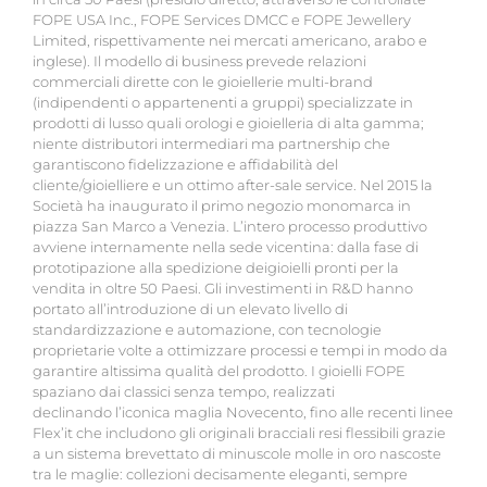
FOPE USA Inc., FOPE Services DMCC e FOPE Jewellery
Limited, rispettivamente nei mercati americano, arabo e
inglese). Il modello di business prevede relazioni
commerciali dirette con le gioiellerie multi-brand
(indipendenti o appartenenti a gruppi) specializzate in
prodotti di lusso quali orologi e gioielleria di alta gamma;
niente distributori intermediari ma partnership che
garantiscono fidelizzazione e affidabilità del
cliente/gioielliere e un ottimo after-sale service. Nel 2015 la
Società ha inaugurato il primo negozio monomarca in
piazza San Marco a Venezia. L’intero processo produttivo
avviene internamente nella sede vicentina: dalla fase di
prototipazione alla spedizione deigioielli pronti per la
vendita in oltre 50 Paesi. Gli investimenti in R&D hanno
portato all’introduzione di un elevato livello di
standardizzazione e automazione, con tecnologie
proprietarie volte a ottimizzare processi e tempi in modo da
garantire altissima qualità del prodotto. I gioielli FOPE
spaziano dai classici senza tempo, realizzati
declinando l’iconica maglia Novecento, fino alle recenti linee
Flex’it che includono gli originali bracciali resi flessibili grazie
a un sistema brevettato di minuscole molle in oro nascoste
tra le maglie: collezioni decisamente eleganti, sempre