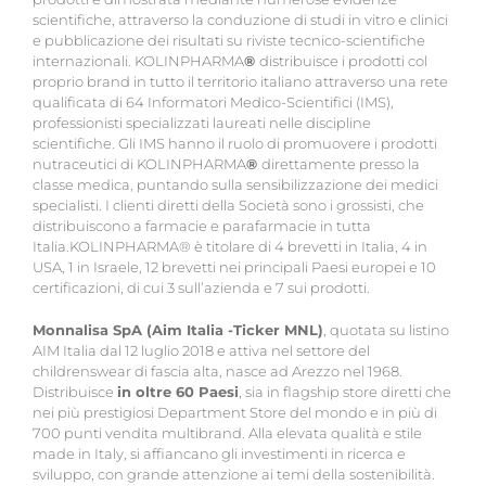
scientifiche, attraverso la conduzione di studi in vitro e clinici
e pubblicazione dei risultati su riviste tecnico-scientifiche
internazionali. KOLINPHARMA
®
distribuisce i prodotti col
proprio brand in tutto il territorio italiano attraverso una rete
qualificata di 64 Informatori Medico-Scientifici (IMS),
professionisti specializzati laureati nelle discipline
scientifiche. Gli IMS hanno il ruolo di promuovere i prodotti
nutraceutici di KOLINPHARMA
®
direttamente presso la
classe medica, puntando sulla sensibilizzazione dei medici
specialisti. I clienti diretti della Società sono i grossisti, che
distribuiscono a farmacie e parafarmacie in tutta
Italia.KOLINPHARMA® è titolare di 4 brevetti in Italia, 4 in
USA, 1 in Israele, 12 brevetti nei principali Paesi europei e 10
certificazioni, di cui 3 sull’azienda e 7 sui prodotti.
Monnalisa SpA (Aim Italia -Ticker MNL)
, quotata su listino
AIM Italia dal 12 luglio 2018 e attiva nel settore del
childrenswear di fascia alta, nasce ad Arezzo nel 1968.
Distribuisce
in oltre 60 Paesi
, sia in flagship store diretti che
nei più prestigiosi Department Store del mondo e in più di
700 punti vendita multibrand. Alla elevata qualità e stile
made in Italy, si affiancano gli investimenti in ricerca e
sviluppo, con grande attenzione ai temi della sostenibilità.