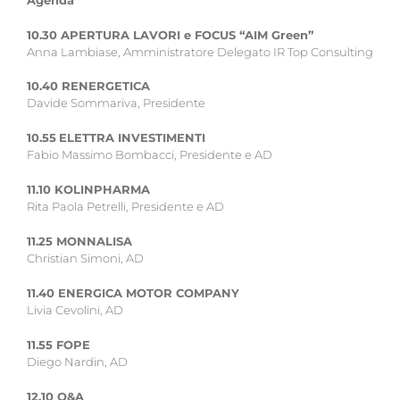
Agenda
10.30
APERTURA LAVORI e FOCUS “AIM Green”
Anna Lambiase, Amministratore Delegato IR Top Consulting
10.40
RENERGETICA
Davide Sommariva, Presidente
10.55
ELETTRA INVESTIMENTI
Fabio Massimo Bombacci, Presidente e AD
11.10
KOLINPHARMA
Rita Paola Petrelli, Presidente e AD
11.25
MONNALISA
Christian Simoni, AD
11.40
ENERGICA MOTOR COMPANY
Livia Cevolini, AD
11.55
FOPE
Diego Nardin, AD
12.10
Q&A