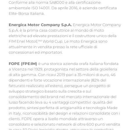
Conforme alla norma SA8000 e alla certificazione
ambientale ISO 14001. Da aprile 2016, è azienda certificata
Elite-Borsa Italiana.
Energica Motor Company S.p.A.
Energica Motor Company
S.p.A. è la prima casa costruttrice al mondo di moto
elettriche ad elevate prestazioni e il costruttore unico della
FIM Enel MotoE™ World Cup. Le moto Energica sono
attualmente in vendita presso la rete ufficiale di
concessionari ed importatori.
FOPE (FPE:IM)
è una storica azienda orafa italiana fondata
a Vicenza nel 1929, protagonista nel settore della gioielleria
di alta gamma. Con ricavi 2019 pari a 35 milioni di euro, 46
dipendenti e forte vocazione internazionale (82% del
fatturato realizzato all’estero), persegue un progetto di
sviluppo strategico basato sulla crescita e sul
consolidamento del brand nel mercato internazionale del
lusso facendo leva su 4 vantaggi competitivi: qualità del
prodotto, sintesi perfetta di artigianalità e tecnologia Made
in Italy, riconoscibilità del design e relazioni consolidate con i
clienti. FOPE opera a livello mondiale attraverso un
consolidato e selezionato network di oltre 600 punti vendita
in circa 50 Paesi (presidio diretto, attraverso le controllate