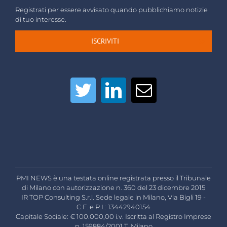
Registrati per essere avvisato quando pubblichiamo notizie
di tuo interesse.
ISCRIVITI
PMI NEWS è una testata online registrata presso il Tribunale
di Milano con autorizzazione n. 360 del 23 dicembre 2015
IR TOP Consulting S.r.l. Sede legale in Milano, Via Bigli 19 -
C.F. e P.I.: 13442940154
Capitale Sociale: € 100.000,00 i.v. Iscritta al Registro Imprese
n. 159884/2001 T. Milano