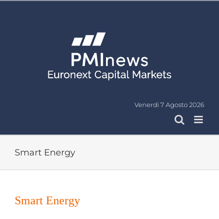
Salta
al
contenuto
Venerdì 7 Agosto 2026
Smart Energy
Ingrandisci
immagine
Smart Energy