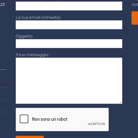
 23
not
La tua email (richiesto)
Oggetto
Il tuo messaggio