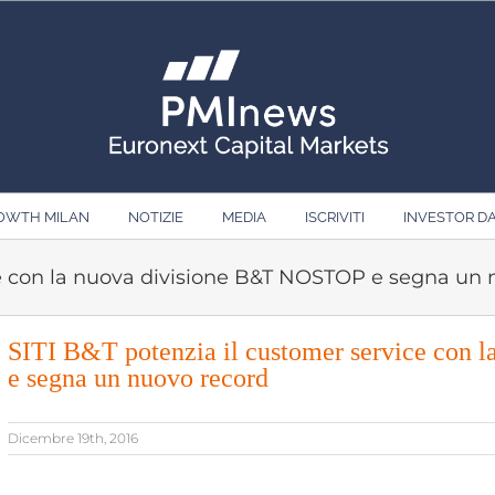
ROWTH MILAN
NOTIZIE
MEDIA
ISCRIVITI
INVESTOR D
ice con la nuova divisione B&T NOSTOP e segna un
SITI B&T potenzia il customer service con
e segna un nuovo record
Dicembre 19th, 2016