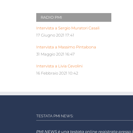
RADIO PMI
Intervista a Sergio Muratori Casali
17 Giugno 2021 17:41
Intervista a Massimo Pintabona
31 Maggio 2021 16:47
Intervista a Livia Cevolini
16 Febbraio 2021 10:42
TESTATA PMI NEWS:
PMI NEWS è una testata online registrata presso i