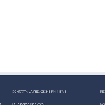
CONTATTA LA REDAZIONE PMI NEWS
RE
l
Il tuo nome (richiesto)
Reg