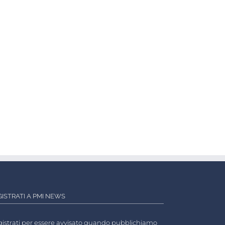
GISTRATI A PMI NEWS
istrati per essere avvisato quando pubblichiamo