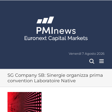
Salta
al
contenuto
Venerdì 7 Agosto 2026
SG Company SB: Sinergie organizza prima
convention Laboratoire Native
Ingrandisci
immagine