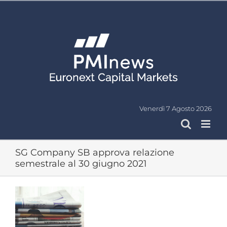
Salta
al
contenuto
Venerdì 7 Agosto 2026
SG Company SB approva relazione
semestrale al 30 giugno 2021
Ingrandisci
immagine