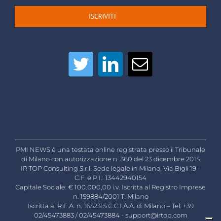
ISCRIVITI
PMI NEWS è una testata online registrata presso il Tribunale
di Milano con autorizzazione n. 360 del 23 dicembre 2015
IR TOP Consulting S.r.l. Sede legale in Milano, Via Bigli 19 -
C.F. e P.I.: 13442940154
Capitale Sociale: € 100.000,00 i.v. Iscritta al Registro Imprese
n. 159884/2001 T. Milano
Iscritta al R.E.A. n. 1652315 C.C.I.A.A. di Milano – Tel: +39
02/45473883 / 02/45473884 -
support@irtop.com