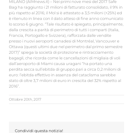
MILANO (AIMnews.it) – Nei primi nove mesi del 2017 Safe
Bag ha raggiunto i 21 milioni di fatturato consolidato, il 9% in
più rispetto al 2016; il Mol si è attestato a 3,5 milioni (+25%) ed
è ritenuto in linea con il dato atteso di fine anno comunicato
lo scorso 6 giugno. “Tale risultato è spiegato, principalmente,
dalla crescita a parità di perimetro di tutti i comparti (Italia,
Francia, Portogallo e Svizzera), rafforzata dalle vendite
presso i nuovi aeroporti canadesi di Montréal, Vancouver e
Ottawa (questi ultimi due nel perimetro dal primo semestre
2017)” spiega la società di protezione e rintracciamento
bagagli, che ricorda come le cancellazioni di migliaia di voli
dall’aeroporto di Miami causa uragani “ha portato una
perdita secca sull’ebitda di gruppo pari a circa 0,2 milioni di
euro: l’ebitda effettivo in assenza del cataclisma sarebbe
stato di oltre 3,7 milioni di euro in crescita del 32% rispetto al
2016”.
Ottobre 20th, 2017
Condividi questa notizia!