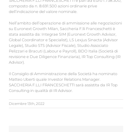
SACCHERIA F.LLI FRANCESCHETTI è pari ad Euro 1.738.300,
composto da n. 8.691.500 azioni ordinarie prive
dell’indicazione del valore nominale.
Nell’ambito dell’operazione di ammissione alle negoziazioni
su Euronext Growth Milan, Saccheria F.lli Franceschetti è
stata assistita da: Integrae SIM (Euronext Growth Advisor,
Global Coordinator e Specialist), LS Lexjus Sinacta (Advisor
Legale), Studio STS (Advisor Fiscale), Studio Associato
Pelizzari e Bracuti (Labour e Payroll), BDO Italia (Società di
revisione e Due Diligence Finanziaria), IR Top Consulting (IR
Advisor).
Il Consiglio di Amministrazione della Società ha nominato
Matteo Uberti quale Investor Relations Manager.
SACCHERIA F.LLI FRANCESCHETTI sarà assistita da IR Top
Consulting in qualità di IR Advisor.
Dicembre 13th, 2022