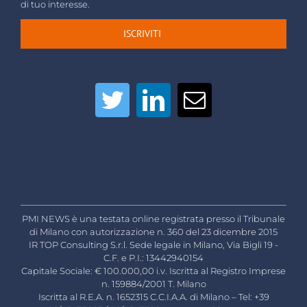
di tuo interesse.
ISCRIVITI
PMI NEWS è una testata online registrata presso il Tribunale
di Milano con autorizzazione n. 360 del 23 dicembre 2015
IR TOP Consulting S.r.l. Sede legale in Milano, Via Bigli 19 -
C.F. e P.I.: 13442940154
Capitale Sociale: € 100.000,00 i.v. Iscritta al Registro Imprese
n. 159884/2001 T. Milano
Iscritta al R.E.A. n. 1652315 C.C.I.A.A. di Milano – Tel: +39