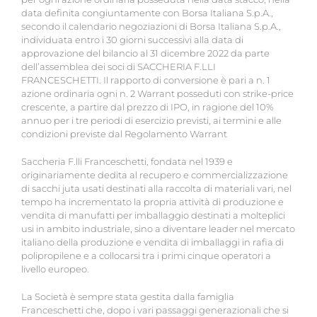
data definita congiuntamente con Borsa Italiana S.p.A.,
secondo il calendario negoziazioni di Borsa Italiana S.p.A.,
individuata entro i 30 giorni successivi alla data di
approvazione del bilancio al 31 dicembre 2022 da parte
dell’assemblea dei soci di SACCHERIA F.LLI
FRANCESCHETTI. Il rapporto di conversione è pari a n. 1
azione ordinaria ogni n. 2 Warrant posseduti con strike-price
crescente, a partire dal prezzo di IPO, in ragione del 10%
annuo per i tre periodi di esercizio previsti, ai termini e alle
condizioni previste dal Regolamento Warrant
Saccheria F.lli Franceschetti, fondata nel 1939 e
originariamente dedita al recupero e commercializzazione
di sacchi juta usati destinati alla raccolta di materiali vari, nel
tempo ha incrementato la propria attività di produzione e
vendita di manufatti per imballaggio destinati a molteplici
usi in ambito industriale, sino a diventare leader nel mercato
italiano della produzione e vendita di imballaggi in rafia di
polipropilene e a collocarsi tra i primi cinque operatori a
livello europeo.
La Società è sempre stata gestita dalla famiglia
Franceschetti che, dopo i vari passaggi generazionali che si