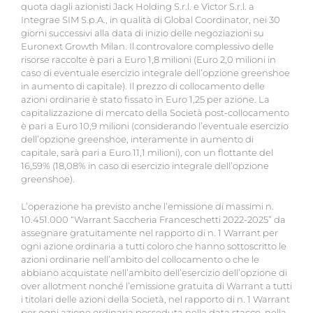
quota dagli azionisti Jack Holding S.r.l. e Victor S.r.l. a
Integrae SIM S.p.A., in qualità di Global Coordinator, nei 30
giorni successivi alla data di inizio delle negoziazioni su
Euronext Growth Milan. Il controvalore complessivo delle
risorse raccolte è pari a Euro 1,8 milioni (Euro 2,0 milioni in
caso di eventuale esercizio integrale dell’opzione greenshoe
in aumento di capitale). Il prezzo di collocamento delle
azioni ordinarie è stato fissato in Euro 1,25 per azione. La
capitalizzazione di mercato della Società post-collocamento
è pari a Euro 10,9 milioni (considerando l’eventuale esercizio
dell’opzione greenshoe, interamente in aumento di
capitale, sarà pari a Euro 11,1 milioni), con un flottante del
16,59% (18,08% in caso di esercizio integrale dell’opzione
greenshoe).
L’operazione ha previsto anche l’emissione di massimi n.
10.451.000 “Warrant Saccheria Franceschetti 2022-2025” da
assegnare gratuitamente nel rapporto di n. 1 Warrant per
ogni azione ordinaria a tutti coloro che hanno sottoscritto le
azioni ordinarie nell’ambito del collocamento o che le
abbiano acquistate nell’ambito dell’esercizio dell’opzione di
over allotment nonché l’emissione gratuita di Warrant a tutti
i titolari delle azioni della Società, nel rapporto di n. 1 Warrant
per ogni azione ordinaria posseduta nella data stacco, nella