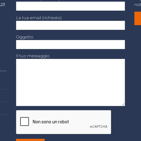
 23
not
La tua email (richiesto)
Oggetto
Il tuo messaggio