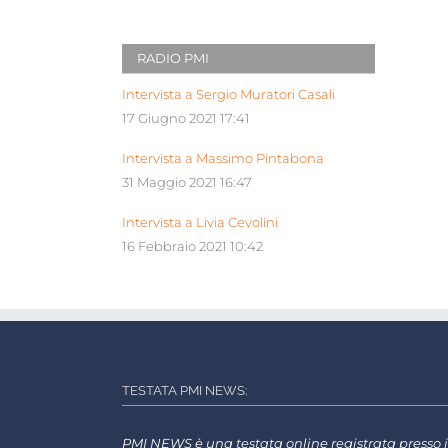
RADIO PMI
Intervista a Sergio Muratori Casali
17 Giugno 2021 17:41
Intervista a Massimo Pintabona
31 Maggio 2021 16:47
Intervista a Livia Cevolini
16 Febbraio 2021 10:42
TESTATA PMI NEWS:
PMI NEWS è una testata online registrata presso i