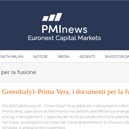
ROWTH MILAN
NOTIZIE
MEDIA
ISCRIVITI
INVESTOR D
per la fusione
GreenItaly1-Prima Vera, i documenti per la f
MILANO (AIMnews.it) – GreenItaly1 ha pubblicato il documento informat
Prima Vera, operatore di riferimento nel settore dell’efficienza energet
energy management. L’agenda dei lavori provede ora che le assemblee
nel Green avvengano nel corso del mese di settembre: la chiusura d
richieste, è attesa entro novembre.