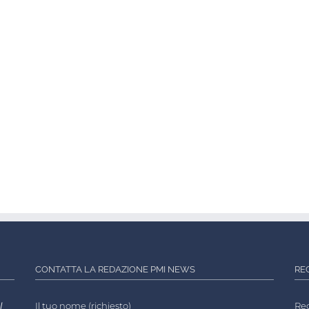
CONTATTA LA REDAZIONE PMI NEWS
RE
l
Il tuo nome (richiesto)
Reg