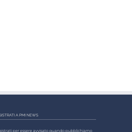
GISTRATI A PMI NEWS
istrati per essere avvisato quando pubblichiamo