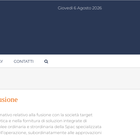
Giovedì 6 Agosto 2026
AY
CONTATTI
usione
ivo relativo alla fusione con la società target
ica e nella fornitura di soluzion integrate di
 ordinaria e strordinaria della Spac specializzata
ell’operazione, subordinatamente alle approvazioni