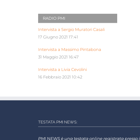
RADIO PMI
Intervista a Sergio Muratori Casali
17 Giugno 2021 17:41
Intervista a Massimo Pintabona
31 Maggio 2021 16:47
Intervista a Livia Cevolini
16 Febbraio 2021 10:42
TESTATA PMI NEWS:
PMI NEWS è una testata online registrata presso i