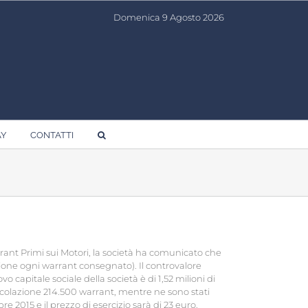
Domenica 9 Agosto 2026
AY
CONTATTI
rrant Primi sui Motori, la società ha comunicato che
azione ogni warrant consegnato). Il controvalore
o capitale sociale della società è di 1,52 milioni di
ircolazione 214.500 warrant, mentre ne sono stati
re 2015 e il prezzo di esercizio sarà di 23 euro.