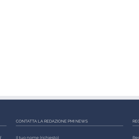
CONTATTA LA REDAZIONE PMI NEWS
RE
l
Il tuo nome (richiesto)
Reg