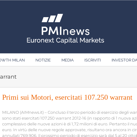
ROWTH MILAN
NOTIZIE
MEDIA
ISCRIVITI
INVESTOR D
warrant
Primi sui Motori, esercitati 107.250 warrant
MILANO (AIMnews.it) – Concluso il terzo periodo di esercizio degli wa
sono stati esercitati 107.250 warrant 2012-16 (in rapporto di 1 nuova 
complessivo delle nuove azioni è di 1,72 milioni di euro. Pertanto il nuov
euro. In virtù delle nuove regole approvate, risultano ora ancora in c
annullati 769.906. Il prossimo periodo di esercizio sarà dal 5 al 20 ottob