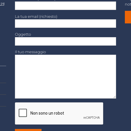
 23
not
La tua email (richiesto)
Oggetto
Il tuo messaggio