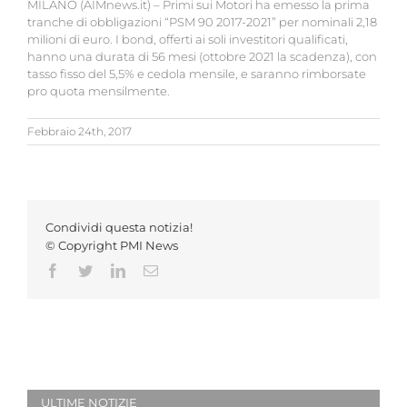
MILANO (AIMnews.it) – Primi sui Motori ha emesso la prima
tranche di obbligazioni “PSM 90 2017-2021” per nominali 2,18
milioni di euro. I bond, offerti ai soli investitori qualificati,
hanno una durata di 56 mesi (ottobre 2021 la scadenza), con
tasso fisso del 5,5% e cedola mensile, e saranno rimborsate
pro quota mensilmente.
Febbraio 24th, 2017
Condividi questa notizia!
© Copyright PMI News
Facebook
Twitter
LinkedIn
Email
ULTIME NOTIZIE