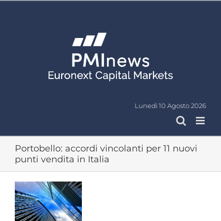
Salta
al
contenuto
Lunedì 10 Agosto 2026
Portobello: accordi vincolanti per 11 nuovi
punti vendita in Italia
Ingrandisci
immagine