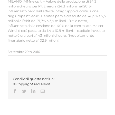
MILANO (AIMnews.it) – Valore della produzione di 34,2
milioni di euro per Plt Energia (24,3 milioni nel 2015),
influenzato però dall’attività infragruppo di costruzione
degli impainti eolici. L’ebitda però è cresciuto del 48,5% a 7,5
milioni e l’ebit del 71,7% a 3,9 milioni. L’utile netto,
influenzato dalla cessione del 40% della controllata Maicor
Wind, è così passato da 1,4 a 10,9 milioni. Il capitale investito
netto è ora pari a 143 milioni di euro, l’indebitamento
finanziario netto a 102,9 milioni.
Settembre 29th, 2016
Condividi questa notizia!
© Copyright PMI News
Facebook
Twitter
LinkedIn
Email