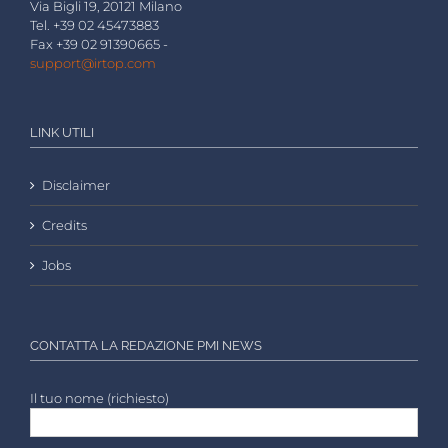
Via Bigli 19, 20121 Milano
Tel. +39 02 45473883
Fax +39 02 91390665 -
support@irtop.com
LINK UTILI
Disclaimer
Credits
Jobs
CONTATTA LA REDAZIONE PMI NEWS
Il tuo nome (richiesto)