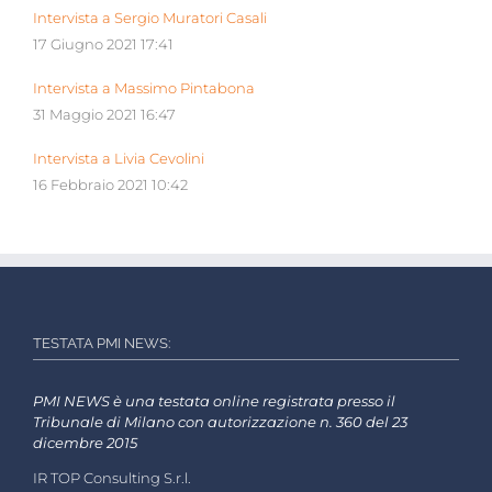
Intervista a Sergio Muratori Casali
17 Giugno 2021 17:41
Intervista a Massimo Pintabona
31 Maggio 2021 16:47
Intervista a Livia Cevolini
16 Febbraio 2021 10:42
TESTATA PMI NEWS:
PMI NEWS è una testata online registrata presso il
Tribunale di Milano con autorizzazione n. 360 del 23
dicembre 2015
IR TOP Consulting S.r.l.