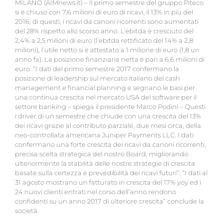
MILANO (AIMnews.it) – Il primo semestre del gruppo Piteco
si è chiuso con 7,6 milioni di euro di ricavi, il 13% in più del
2016; di questi, i ricavi da canoni ricorrenti sono aumentati
del 28% rispetto allo scorso anno. L’ebitda è cresciuto del
2,4% a 2,5 milioni di euro (l’ebitda rettificato del 14% a 2,8
milioni), l’utile netto si è attestato a 1 milione di euro (1,8 un
anno fa). La posizione finanziaria netta è pari a 6,6 milioni di
euro. “I dati del primo semestre 2017 confermano la
posizione di leadership sul mercato italiano del cash
management e financial planning e segnano le basi per
una continua crescita nel mercato USA del software per il
settore banking – spiega il presidente Marco Podini – Questi
i driver di un semestre che chiude con una crescita del 13%
dei ricavi grazie al contributo parziale, due mesi circa, della
neo-controllata americana Juniper Payments LLC. I dati
confermano una forte crescita dei ricavi da canoni ricorrenti,
precisa scelta strategica del nostro Board, migliorando
ulteriormente la stabilità delle nostre strategie di crescita
basate sulla certezza e prevedibilità dei ricavi futuri”. “I dati al
31 agosto mostrano un fatturato in crescita del 17% yoy ed i
24 nuovi clienti entrati nel corso dell’anno rendono
confidenti su un anno 2017 di ulteriore crescita” conclude la
società.