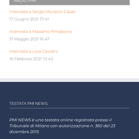
RADIO PMI
Intervista a Sergio Muratori Casali
17 Giugno 2021 17:41
Intervista a Massimo Pintabona
31 Maggio 2021 16:47
Intervista a Livia Cevolini
16 Febbraio 2021 10:42
TESTATA PMI NEWS:
PMI NEWS è una testata online registrata presso il
Tribunale di Milano con autorizzazione n. 360 del 23
dicembre 2015