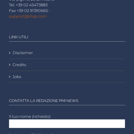
Tel. +39 02 45473883
Fax +39 02 91390665 -
support@irtop.com
LINK UTILI
Disclaimer
Credits
Jobs
CONTATTA LA REDAZIONE PMI NEWS
Il tuo nome (richiesto)