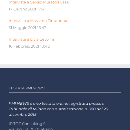
Intervista a Sergio Muratori Casali
17 Giugno 2021 17:41
Intervista a Massimo Pintabona
31 Maggio 2021 16:47
Intervista a Livia Cevolini
16 Febbraio 2021 10:42
TESTATA PMI NEWS:
PMI NEWS è una testata online registrata presso il
Tribunale di Milano con autorizzazione n. 360 del 23
dicembre 2015
IR TOP Consulting S.r.l.
Via Bigli 19, 20121 Milano