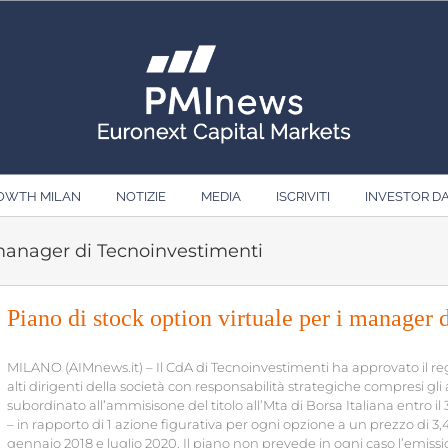
ROWTH MILAN
NOTIZIE
MEDIA
ISCRIVITI
INVESTOR D
i manager di Tecnoinvestimenti
Piano di stock option virtuale per i manager 
MILANO (AIMnews.it) – Il CdA di Tecnoinvestimenti ha approvato il re
alti dirigenti della società con responsabilità strategiche compresi g
subordinato all’ammisisone del titolo all’Mta di Borsa Italiana entro
– in rapporto di 1 azione figurativa per ogni opzione a un prezzo di 3,4
gennaio 2018 e luglio 2020. Il piano non prevede in ogni caso l’emissi