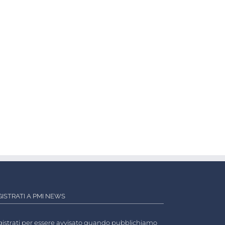
GISTRATI A PMI NEWS
istrati per essere avvisato quando pubblichiamo