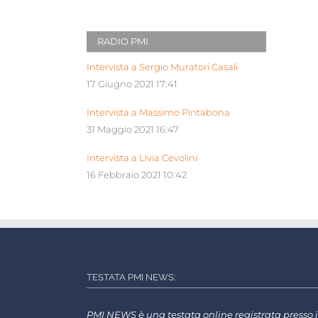
RADIO PMI
Intervista a Sergio Muratori Casali
17 Giugno 2021 17:41
Intervista a Massimo Pintabona
31 Maggio 2021 16:47
Intervista a Livia Cevolini
16 Febbraio 2021 10:42
TESTATA PMI NEWS:
PMI NEWS è una testata online registrata presso i