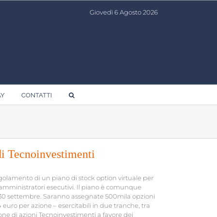
Giovedì 6 Agosto 2026
AY
CONTATTI
di Tecnoinvestimenti
golamento di un piano di stock option virtuale per
li amministratori esecutivi. Il piano è comunque
 il 30 settembre. Saranno assegnate 500mila opzioni
 euro per azione – esercitabili in due tranche, tra
one di azioni Tecnoinvestimenti a favore dei