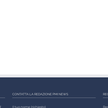
CONTATTA LA REDAZIONE PMI NEWS
RE
l
Il tuo nome (richiesto)
Reg