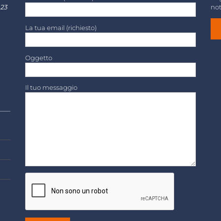
 23
not
La tua email (richiesto)
Oggetto
Il tuo messaggio