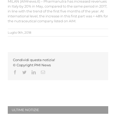
MILAN (AIMnews.it) – Pharmanutra has increased revenues
in Italy by 20% in May, compared to the same period in 2017,
in line with the trend of the first five months of the year. At
international level, the increase in this first part was + 48% for
the nutraceutical company listed on AIM.
Luglio 9th, 2018
Condividi questa notizia!
© Copyright PMI News
Facebook
Twitter
LinkedIn
Email
ULTIME NOTIZIE