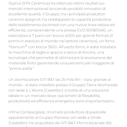
Stylnul (STN Cerámica) ha ottenuto ottimi risultati sui
mercati internazionali lanciando prodotti innovativi di
eccellente qualità. Il Gruppo, tra i principali produttori
ceramici spagnoli, ha raddoppiato la capacità produttiva
dello stabilimento Azulmed con una nuova linea veloce ed
efficiente, comprendente una pressa EVO 5008/2450, un
essiccatoio a 7 piani con bocca 4000 per grandi formati (il
primo in assoluto al mondo nel settore ceramico), un forno
®
Titanium
con bocca 3500. All’uscita forno, è stata installata
la macchina di taglio e spacco a secco di Ancora, una
tecnologia che permette di ottimizzare la lavorazione del
materiale finito garantendo una percentuale maggiore di
“prima scelta”.
Un atomizzatore SITI B&T da 25 mila litri – il più grande al
mondo – è stato installato presso il Gruppo Tierra Atomizada
con sede a L’Alcora (Castellón): si tratta di una soluzione
ideale in un mercato dove i parametri di flessibilità,
produttività ed efficienza energetica sono importantissimi.
Infine Compacglass, rinomato produttore di piastrelle
appartenente al Gruppo Pamesa con sede a Onda
(Castellón), ha acquistato da SITI B&T il forno bicanale XXL