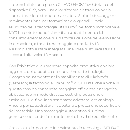
state installate una pressa XL EVO 6608/2450 dotata del
dispositivo E-Syncro, il miglior sistema elettronico per la
sformatura dello stampo, essiccatoi a 5 piani, stoccaggio e
movimentazione per formati medio-grandi. Grazie
®
all’utilizzo della tecnologia Titanium
nel forno monocanale,
MYR ha potuto beneficiare di un abbattimento del
consumo energetico e di una forte riduzione delle emissioni
in atmosfera, oltre ad una maggiore produttività.
Nell’impianto è stata integrata una linea di squadratura a
secco ad alta velocità Ancora.
Con l’obiettivo di aumentare capacità produttiva e valore
aggiunto del prodotto con nuovi formati e tipologie,
Cicogres ha introdotto nello stabilimento di Vilafamés
®
(Castellón) la tecnologia Titanium
di SITI B&T, che anche in
questo caso ha consentito maggiore efficienza energetica
abbassando in modo drastico costi di produzione e
emissioni. Nel fine linea sono state adottate le tecnologia
Ancora per squadratura, lappatura e protezione superficiale
del materiale. Uno stoccaggio automatico di ultima
generazione rende l’impianto molto flessibile ed efficiente.
Grazie a un importante investimento in tecnologie SITI B&T,