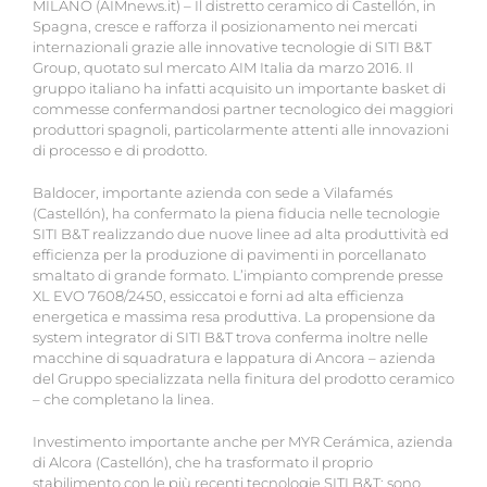
MILANO (AIMnews.it) – Il distretto ceramico di Castellón, in
Spagna, cresce e rafforza il posizionamento nei mercati
internazionali grazie alle innovative tecnologie di SITI B&T
Group, quotato sul mercato AIM Italia da marzo 2016. Il
gruppo italiano ha infatti acquisito un importante basket di
commesse confermandosi partner tecnologico dei maggiori
produttori spagnoli, particolarmente attenti alle innovazioni
di processo e di prodotto.
Baldocer, importante azienda con sede a Vilafamés
(Castellón), ha confermato la piena fiducia nelle tecnologie
SITI B&T realizzando due nuove linee ad alta produttività ed
efficienza per la produzione di pavimenti in porcellanato
smaltato di grande formato. L’impianto comprende presse
XL EVO 7608/2450, essiccatoi e forni ad alta efficienza
energetica e massima resa produttiva. La propensione da
system integrator di SITI B&T trova conferma inoltre nelle
macchine di squadratura e lappatura di Ancora – azienda
del Gruppo specializzata nella finitura del prodotto ceramico
– che completano la linea.
Investimento importante anche per MYR Cerámica, azienda
di Alcora (Castellón), che ha trasformato il proprio
stabilimento con le più recenti tecnologie SITI B&T: sono