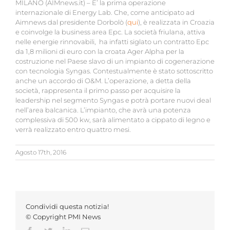
MILANO (AIMnews.it) – E’ la prima operazione
internazionale di Energy Lab. Che, come anticipato ad
Aimnews dal presidente Dorbolò (
qui
), è realizzata in Croazia
e coinvolge la business area Epc. La società friulana, attiva
nelle energie rinnovabili, ha infatti siglato un contratto Epc
da 1,8 milioni di euro con la croata Ager Alpha per la
costruzione nel Paese slavo di un impianto di cogenerazione
con tecnologia Syngas. Contestualmente è stato sottoscritto
anche un accordo di O&M. L’operazione, a detta della
società, rappresenta il primo passo per acquisire la
leadership nel segmento Syngas e potrà portare nuovi deal
nell’area balcanica. L’impianto, che avrà una potenza
complessiva di 500 kw, sarà alimentato a cippato di legno e
verrà realizzato entro quattro mesi.
Agosto 17th, 2016
Condividi questa notizia!
© Copyright PMI News