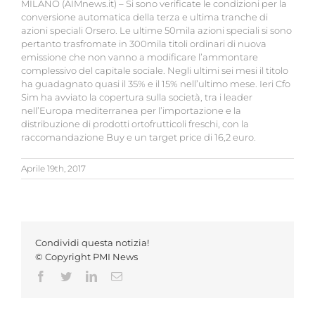
MILANO (AIMnews.it) – Si sono verificate le condizioni per la
conversione automatica della terza e ultima tranche di
azioni speciali Orsero. Le ultime 50mila azioni speciali si sono
pertanto trasfromate in 300mila titoli ordinari di nuova
emissione che non vanno a modificare l’ammontare
complessivo del capitale sociale. Negli ultimi sei mesi il titolo
ha guadagnato quasi il 35% e il 15% nell’ultimo mese. Ieri Cfo
Sim ha avviato la copertura sulla società, tra i leader
nell’Europa mediterranea per l’importazione e la
distribuzione di prodotti ortofrutticoli freschi, con la
raccomandazione Buy e un target price di 16,2 euro.
Aprile 19th, 2017
Condividi questa notizia!
© Copyright PMI News
Facebook
Twitter
LinkedIn
Email