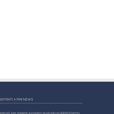
GISTRATI A PMI NEWS
istrati per essere avvisato quando pubblichiamo