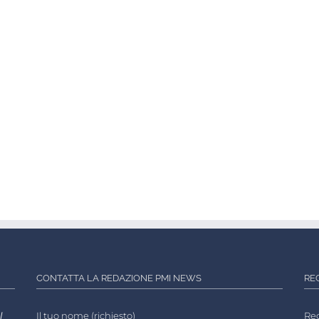
CONTATTA LA REDAZIONE PMI NEWS
RE
l
Il tuo nome (richiesto)
Reg