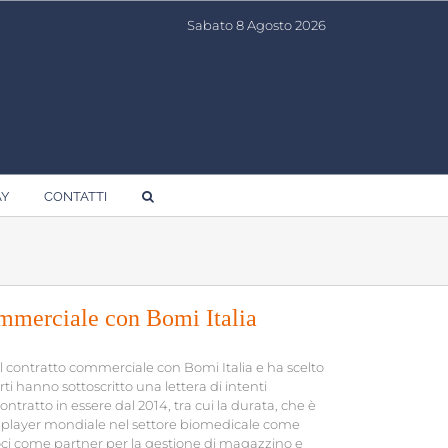
Sabato 8 Agosto 2026
AY
CONTATTI
ommerciale con Bomi Italia
l contratto commerciale con Bomi Italia e ha scelto
i hanno sottoscritto una lettera di intenti
tratto in essere dal 2014, tra cui la durata, che è
 player mondiale nel settore biomedicale come
oci come partner per la gestione di magazzino e