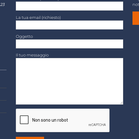
 23
not
La tua email (richiesto)
Oggetto
Il tuo messaggio