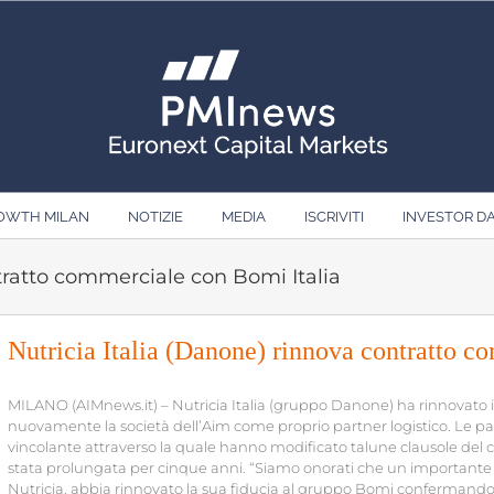
ROWTH MILAN
NOTIZIE
MEDIA
ISCRIVITI
INVESTOR D
ntratto commerciale con Bomi Italia
Nutricia Italia (Danone) rinnova contratto c
MILANO (AIMnews.it) – Nutricia Italia (gruppo Danone) ha rinnovato i
nuovamente la società dell’Aim come proprio partner logistico. Le part
vincolante attraverso la quale hanno modificato talune clausole del con
stata prolungata per cinque anni. “Siamo onorati che un importante
Nutricia, abbia rinnovato la sua fiducia al gruppo Bomi confermand