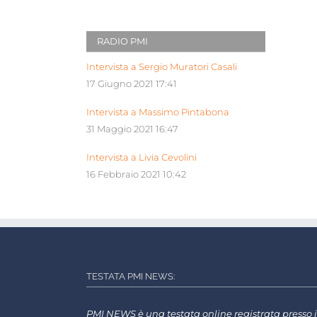
RADIO PMI
Intervista a Sergio Muratori Casali
17 Giugno 2021 17:41
Intervista a Massimo Pintabona
31 Maggio 2021 16:47
Intervista a Livia Cevolini
16 Febbraio 2021 10:42
TESTATA PMI NEWS:
PMI NEWS è una testata online registrata presso i