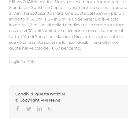
MILANO (AIMnews.it) – Nuovo investimento immobiliare in
Florida per Sunshine Capital Investment. La società, quotata
all’Aim, ha sottoscritto infatti una quota del 16,67% – per un
importo di 500mila $ – in Emilia Edgewater Llc: il veicolo
investirà 6,7 milioni di dollari per rilevare un terreno a Miami,
costruirvi 30 unità abitative e rivendere successivamente il
tutto. L’Ad di Sunshine, Massimo Nicastro, ha sottoscritto a
sua volta, tramite società a lui riconducibili, una ulteriore
quota nel veicolo del 16,67 per cento.
Luglio 1st, 2014
Condividi questa notizia!
© Copyright PMI News
Facebook
Twitter
LinkedIn
Email