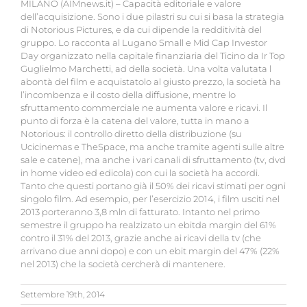
MILANO (AIMnews.it) – Capacità editoriale e valore
dell’acquisizione. Sono i due pilastri su cui si basa la strategia
di Notorious Pictures, e da cui dipende la redditività del
gruppo. Lo racconta al Lugano Small e Mid Cap Investor
Day organizzato nella capitale finanziaria del Ticino da Ir Top
Guglielmo Marchetti, ad della società. Una volta valutata l
abontà del film e acquistatolo al giusto prezzo, la società ha
l’incombenza e il costo della diffusione, mentre lo
sfruttamento commerciale ne aumenta valore e ricavi. Il
punto di forza è la catena del valore, tutta in mano a
Notorious: il controllo diretto della distribuzione (su
Ucicinemas e TheSpace, ma anche tramite agenti sulle altre
sale e catene), ma anche i vari canali di sfruttamento (tv, dvd
in home video ed edicola) con cui la società ha accordi.
Tanto che questi portano già il 50% dei ricavi stimati per ogni
singolo film. Ad esempio, per l’esercizio 2014, i film usciti nel
2013 porteranno 3,8 mln di fatturato. Intanto nel primo
semestre il gruppo ha realzizato un ebitda margin del 61%
contro il 31% del 2013, grazie anche ai ricavi della tv (che
arrivano due anni dopo) e con un ebit margin del 47% (22%
nel 2013) che la società cercherà di mantenere.
Settembre 19th, 2014