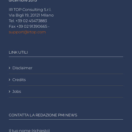
dicembre 2015
IR TOP Consulting S.r.l.
Via Bigli 19, 20121 Milano
Tel. +39 02 45473883
Fax +39 02 91390665 -
support@irtop.com
LINK UTILI
Disclaimer
Credits
Jobs
CONTATTA LA REDAZIONE PMI NEWS
Il tuo nome (richiesto)