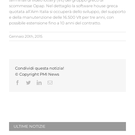
terminali di video lottery (Vlt) del gruppo greco di
scommesse Opap. Nel dettaglio la software house greca
quotata all’Aim Italia si occuperà dello sviluppo, del supporto
e della manutenzione delle 16.500 Vlt per tre anni, con
possibile estensione fino a 10 anni del contratto.
Gennaio 20th, 2015
Condividi questa notizia!
© Copyright PMI News
Facebook
Twitter
LinkedIn
Email
ULTIME NOTIZIE