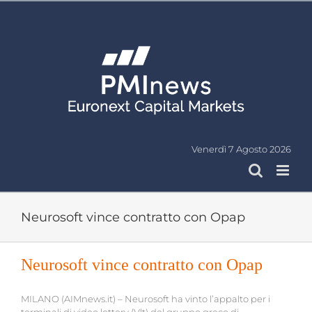
Salta
al
contenuto
Venerdì 7 Agosto 2026
Neurosoft vince contratto con Opap
Neurosoft vince contratto con Opap
MILANO (AIMnews.it) – Neurosoft ha vinto l’appalto per i