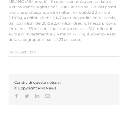
MILANO (AIMnews.it) – Il conto economico consolidato di
Net Insurance registra per il 2016 un calo del 22% dei premi
lordi che si attestano a 66,4 milioni, un ebitda 2 2 milioni
(+120%), 4 milioni di ebit (+147%) e una perdita netta in calo,
dai 12,2 milioni del 2015 a 2,4 milioni di euro. I mezzi propri si
fermano a 36 milioni, il totale attivo cresce a 514 milioni di
euro e gli investimenti a 214 milioni (+1,7%). Il Solvency Ratio
della capogruppo è pari al 123 per cento.
Marzo 29th, 2017
Condividi questa notizia!
© Copyright PMI News
Facebook
Twitter
LinkedIn
Email