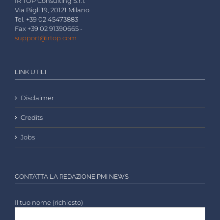
IR TOP Consulting S.r.l.
Via Bigli 19, 20121 Milano
Tel. +39 02 45473883
Fax +39 02 91390665 -
support@irtop.com
LINK UTILI
Disclaimer
Credits
Jobs
CONTATTA LA REDAZIONE PMI NEWS
Il tuo nome (richiesto)