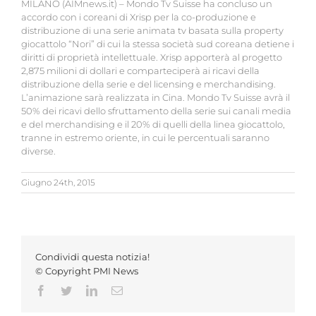
MILANO (AIMnews.it) – Mondo Tv Suisse ha concluso un
accordo con i coreani di Xrisp per la co-produzione e
distribuzione di una serie animata tv basata sulla property
giocattolo “Nori” di cui la stessa società sud coreana detiene i
diritti di proprietà intellettuale. Xrisp apporterà al progetto
2,875 milioni di dollari e comparteciperà ai ricavi della
distribuzione della serie e del licensing e merchandising.
L’animazione sarà realizzata in Cina. Mondo Tv Suisse avrà il
50% dei ricavi dello sfruttamento della serie sui canali media
e del merchandising e il 20% di quelli della linea giocattolo,
tranne in estremo oriente, in cui le percentuali saranno
diverse.
Giugno 24th, 2015
Condividi questa notizia!
© Copyright PMI News
Facebook
Twitter
LinkedIn
Email