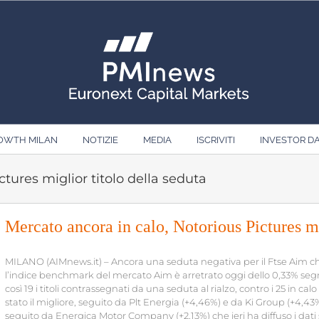
ROWTH MILAN
NOTIZIE
MEDIA
ISCRIVITI
INVESTOR D
tures miglior titolo della seduta
Mercato ancora in calo, Notorious Pictures mi
MILANO (AIMnews.it) – Ancora una seduta negativa per il Ftse Aim che s
l’indice benchmark del mercato Aim è arretrato oggi dello 0,33% seg
così 19 i titoli contrassegnati da una seduta al rialzo, contro i 25 in cal
stato il migliore, seguito da Plt Energia (+4,46%) e da Ki Group (+4,43%
seguito da Energica Motor Company (+2,13%) che ieri ha diffuso i dati 