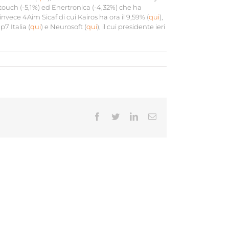
itouch (-5,1%) ed Enertronica (-4,32%) che ha
 invece 4Aim Sicaf di cui Kairos ha ora il 9,59% (
qui
),
p7 Italia (
qui
) e Neurosoft (
qui
), il cui presidente ieri
Facebook
Twitter
LinkedIn
Email