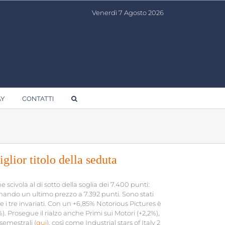
Venerdì 7 Agosto 2026
AY
CONTATTI
glior titolo della seduta
civola al di sotto della soglia dei 7.400 punti:
nando un ultimo prezzo a 7.392 punti. Sono stati
o e i tre invariati. Con un +6,85% Notorious Pictures è
). Prosegue il rialzo anche Primi sui Motori (+2,2%),
semestrali (
qui
), così come Industrial stars of Italy 2