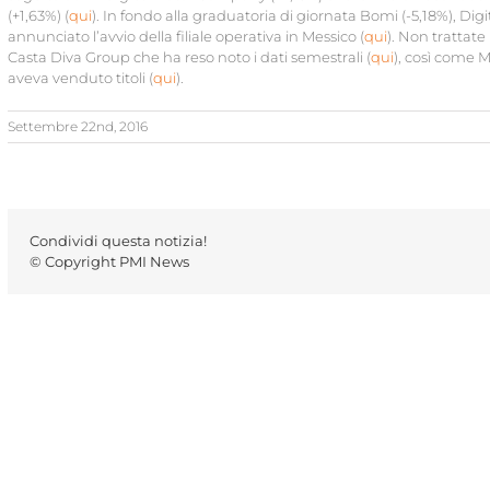
(+1,63%) (
qui
). In fondo alla graduatoria di giornata Bomi (-5,18%), Dig
annunciato l’avvio della filiale operativa in Messico (
qui
). Non trattate
Casta Diva Group che ha reso noto i dati semestrali (
qui
), così come M
aveva venduto titoli (
qui
).
Settembre 22nd, 2016
Condividi questa notizia!
© Copyright PMI News