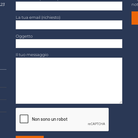
 23
not
La tua email (richiesto)
Oggetto
Il tuo messaggio