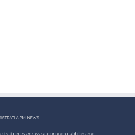
GISTRATI A PMI NEWS
istrati per essere avvisato quando pubblichiamo