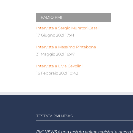
RADIO PMI
Intervista a Sergio Muratori Casali
17 Giugno 2021 17:41
Intervista a Massimo Pintabona
31 Maggio 2021 16:47
Intervista a Livia Cevolini
16 Febbraio 2021 10:42
TESTATA PMI NEWS:
PMI NEWS è una testata online registrata presso i