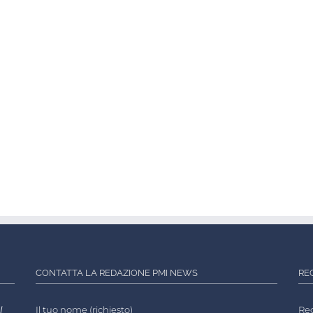
CONTATTA LA REDAZIONE PMI NEWS
RE
l
Il tuo nome (richiesto)
Reg