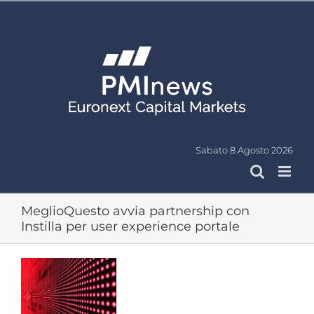
Salta
al
contenuto
Sabato 8 Agosto 2026
MeglioQuesto avvia partnership con
Instilla per user experience portale
Ingrandisci
immagine