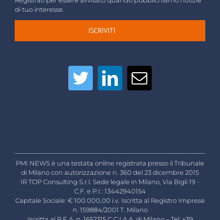
Registrati per essere avvisato quando pubblichiamo notizie
di tuo interesse.
ISCRIVITI
PMI NEWS è una testata online registrata presso il Tribunale
di Milano con autorizzazione n. 360 del 23 dicembre 2015
IR TOP Consulting S.r.l. Sede legale in Milano, Via Bigli 19 -
C.F. e P.I.: 13442940154
Capitale Sociale: € 100.000,00 i.v. Iscritta al Registro Imprese
n. 159884/2001 T. Milano
Iscritta al R.E.A. n. 1652315 C.C.I.A.A. di Milano – Tel: +39