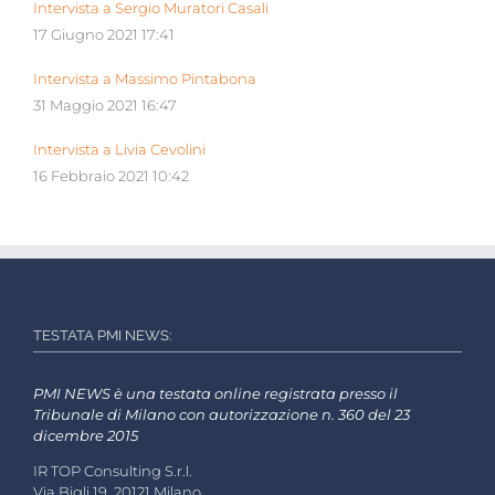
Intervista a Sergio Muratori Casali
17 Giugno 2021 17:41
Intervista a Massimo Pintabona
31 Maggio 2021 16:47
Intervista a Livia Cevolini
16 Febbraio 2021 10:42
TESTATA PMI NEWS:
PMI NEWS è una testata online registrata presso il
Tribunale di Milano con autorizzazione n. 360 del 23
dicembre 2015
IR TOP Consulting S.r.l.
Via Bigli 19, 20121 Milano