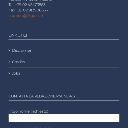
Tel. +39 02 45473883
Fax +39 02 91390665 -
support@irtop.com
LINK UTILI
Disclaimer
Credits
Jobs
CONTATTA LA REDAZIONE PMI NEWS
Il tuo nome (richiesto)